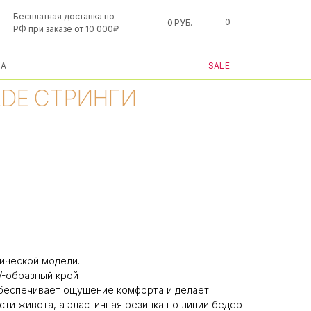
Бесплатная доставка по
0
0 РУБ.
РФ при заказе от 10 000₽
А
SALE
ADE СТРИНГИ
ической модели.
V-образный крой
обеспечивает ощущение комфорта и делает
сти живота, а эластичная резинка по линии бёдер