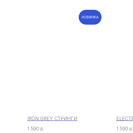
НОВИНКА
IRON GREY СТРИНГИ
ELECT
1 590
р.
1 590
р