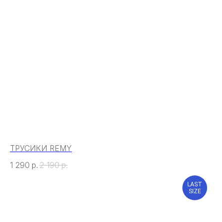
ТРУСИКИ REMY
1 290
р.
2 190
р.
LAST
SIZE