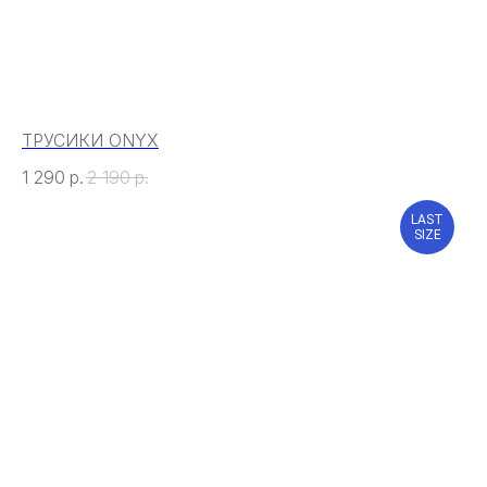
ТРУСИКИ ONYX
1 290
р.
2 190
р.
LAST
SIZE