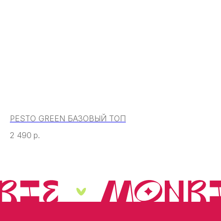
PESTO GREEN БАЗОВЫЙ ТОП
EL
2 490
р.
2 